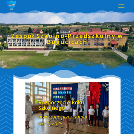
Zespół Szkolno-Przedszkolny w
Bogucicach
Rozpoczęcie Roku
Szkolnego
utworzone przez
admin
|
wrz 1, 2025