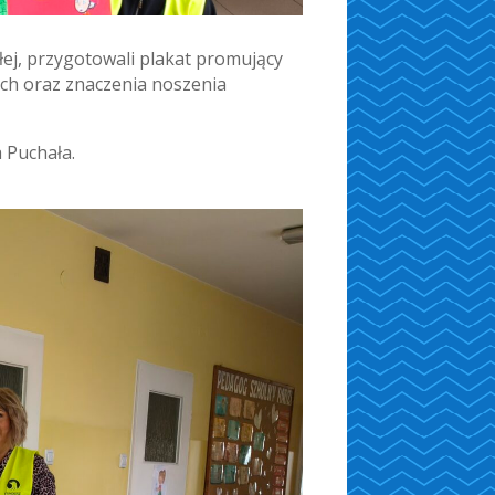
łej, przygotowali plakat promujący
ach oraz znaczenia noszenia
a Puchała.