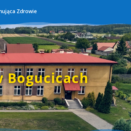
mująca Zdrowie
w Bogucicach