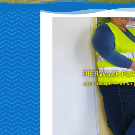
PIERWSZE PL
utworzone przez
admin