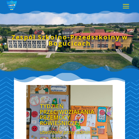
Zespół Szkolno-Przedszkolny w
Bogucicach
TYDZIEŃ
PRZECIWDZIAŁANIA
PRZEMOCY
RÓWIEŚNICZEJ
utworzone przez
admin
|