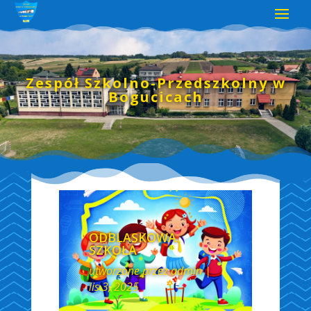
Zespół Szkolno-Przedszkolny w
Bogucicach
ODBLASKOWA
SZKOŁA
utworzone przez
admin
|
lis 3, 2025