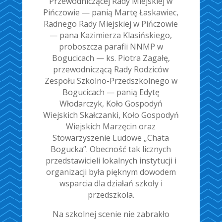
Przewodniczącej Rady Miejskiej w
Pińczowie — panią Martę Łaskawiec,
Radnego Rady Miejskiej w Pińczowie
— pana Kazimierza Klasińskiego,
proboszcza parafii NNMP w
Bogucicach — ks. Piotra Zagałę,
przewodniczącą Rady Rodziców
Zespołu Szkolno-Przedszkolnego w
Bogucicach — panią Edytę
Włodarczyk, Koło Gospodyń
Wiejskich Skałczanki, Koło Gospodyń
Wiejskich Marzęcin oraz
Stowarzyszenie Ludowe „Chata
Bogucka”. Obecność tak licznych
przedstawicieli lokalnych instytucji i
organizacji była pięknym dowodem
wsparcia dla działań szkoły i
przedszkola.
Na szkolnej scenie nie zabrakło