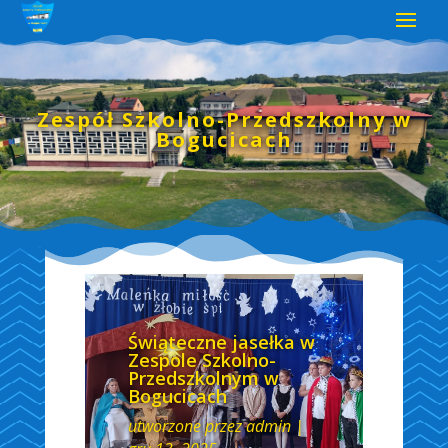
Zespół Szkolno-Przedszkolny w
Bogucicach
Świąteczne jasełka w
Zespole Szkolno-
Przedszkolnym w
Bogucicach
utworzone przez
admin
|