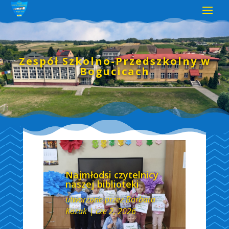
Zespół Szkolno-Przedszkolny w
Bogucicach
Najmłodsi czytelnicy
naszej biblioteki
utworzone przez
Barbara
Kozak
|
cze 2, 2026