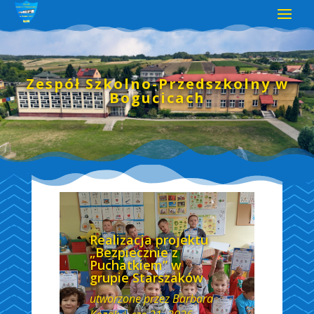
Zespół Szkolno-Przedszkolny w
Bogucicach
Realizacja projektu
„Bezpiecznie z
Puchatkiem” w
grupie Starszaków
utworzone przez
Barbara