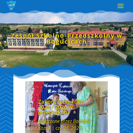
Zespół Szkolno-Przedszkolny w
Bogucicach
Zakończenie roku
2025 / 2026 w
przedszkolu
utworzone przez
Barbara
Kozak
|
cze 28, 2026